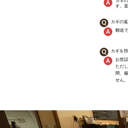
カギ
す。
カギの返
郵送で
カギを預
お世
ただ
間、
せん