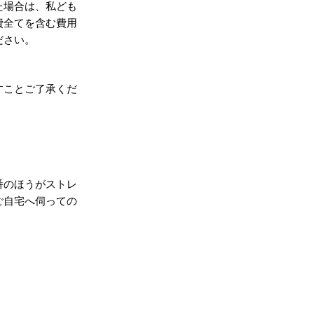
た場合は、私ども
費全てを含む費用
ださい。
すことご了承くだ
番のほうがストレ
ご自宅へ伺っての