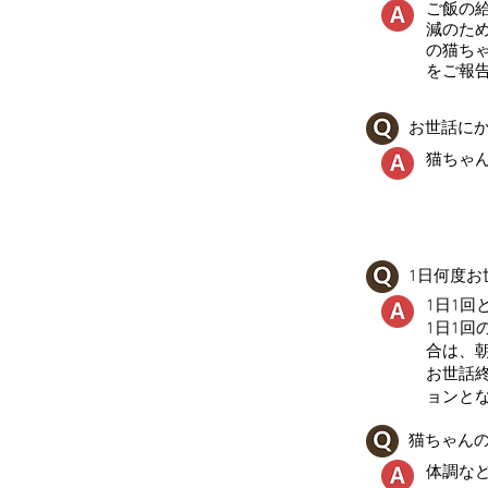
ご飯の
減のた
の猫ち
をご報
お世話に
猫ちゃ
1日何度
1日1回
1日1回
合は、
お世話
ョンと
猫ちゃん
体調な