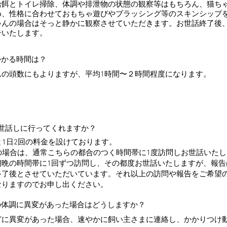
給餌とトイレ掃除、体調や排泄物の状態の観察等はもちろん、猫ち
め、性格に合わせておもちゃ遊びやブラッシング等のスキンシップ
ゃんの場合はそっと静かに観察させていただきます。お世話終了後
告いたします。
かかる時間は？
んの頭数にもよりますが、平均1時間〜２時間程度になります。
お世話しに行ってくれますか？
と1日2回の料金を設けております。
の場合は、通常こちらの都合のつく時間帯に1度訪問しお世話いたし
朝晩の時間帯に1回ずつ訪問し、その都度お世話いたしますが、報告
終了後とさせていただいています。それ以上の訪問や報告をご希望
なりますのでお申し出ください。
の体調に異変があった場合はどうしますか？
どに異変があった場合、速やかに飼い主さまに連絡し、かかりつけ