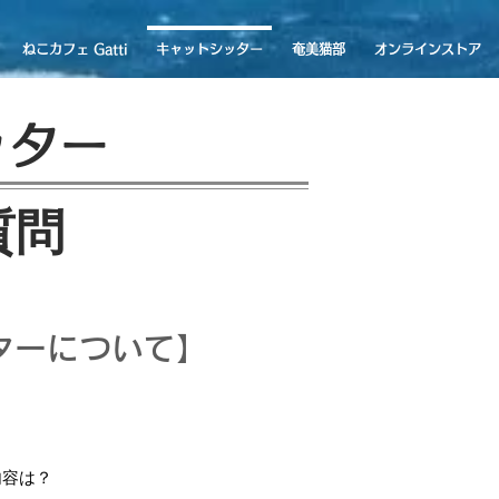
ねこカフェ Gatti
キャットシッター
奄美猫部
オンラインストア
ッター
質問
ターについて】
内容は？