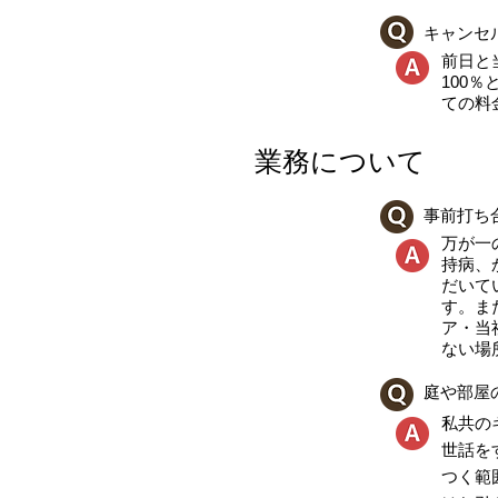
キャンセ
前日と
100
ての料
業務について
事前打ち
万が一
持病、
だいて
す。ま
ア・当
ない場
庭や部屋
私共の
世話を
つく範