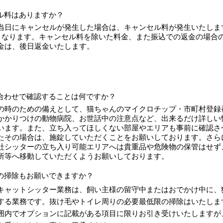
ル料はありますか？
当日にキャンセルが発生した場合は、キャンセル料が発生いたします
％となります。キャンセル料を除いた料金、また振込での返金の場合
金は、後日返金いたします。
合わせで確認することは何ですか？
の時のための備えとして、猫ちゃんのマイクロチップ・市町村登録
かかりつけの動物病院、お世話中の注意点など、出来るだけ詳しい
います。また、立ち入ってほしくない部屋やエリアも事前に確認さ
たその場合は、施錠していただくことをお願いしております。さら
社シッターの立ち入り可能エリアへは貴重品や危険物の保管はせず
所等へ移動していただくようお願いしております。
の掃除もお願いできますか？
キャットシッター業務は、飼い主様の留守中またはおでかけ中に、
する業務です。抜け毛やトイレ周りの必要最低限の掃除はいたしま
囲内でオプションに記載がある項目に限りお引き受けいたしますが