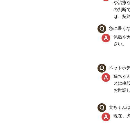
や治療
の判断
は、契
急に暑く
気温や
さい。
ペットホ
猫ちゃ
スは格
お世話
犬ちゃん
現在、