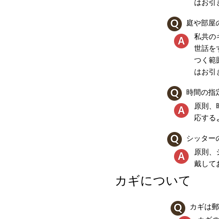
はお引
庭や部屋
私共の
世話を
つく範
はお引
時間の指
原則、
応する
シッター
原則、
戴して
カギについて
カギは郵