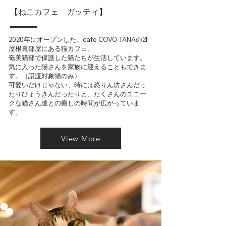
ってきています。

【ねこカフ
ェ ガッティ】
　また、新たな事業として始まったキャット
シッターも、ありがたいことに少しずつ需要
が高まりつつあります。

2020年にオープンした、cafe COVO TANAの2F
　現在では、地元の方から観光のお客さま、
屋根裏部屋にある猫カフェ。
お一人様から家族連れまで、本当に多くのお
奄美猫部で保護した猫たちが生活しています。
客様にご愛顧いただいており、大変感謝いた
気に入った猫さんを家族に迎えることもできま
しております。

す。
​（譲渡対象猫のみ）
可愛いだけじゃない、時には怒りん坊さんだっ
　2021年夏に世界自然遺産として登録された
たりひょうきんだったりと、たくさんのユニー
奄美大島ですが、数十年前に比べれば開発や
クな猫さん達との癒しの時間が広がっていま
インフラですっかり様変わりして、大好きだ
す。
った白い砂浜や海の恵み・森の姿も、今では
観ることも、収穫し味わうことも出来なくな
った物がたくさんあります。

View More
遺産登録を機に、残り少ない自然環境や生態
系をこれ以上失うことなく、大切な文化や歴
史を後世まで残せるようお手伝いをして参り
たいと思います。

　そんな素朴で実直な故郷への想いから始ま
ったCOVO TANA、奄美猫部、gattiを、これ
からもどうぞよろしくお願いいたします。