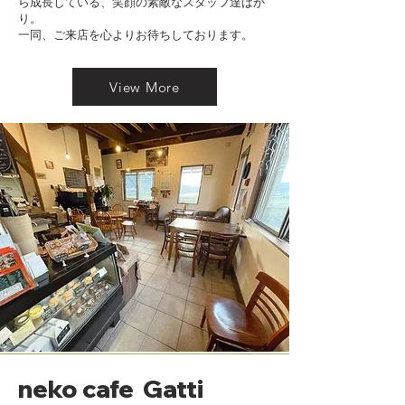
ら成長している、
笑顔の素敵なスタッフ達ばか
組みを続けています。

り。
　今では奄美への恩返し・社会貢献活動とし
一同、ご来店を心よりお待ちしております。
て、「人と自然との共存と住み良い島へ、体
にも心にも優しいおもてなし」を経営方針に
しております。

View More
　そんな、猫とは切っても切れないご縁の
COVO TANAですが、数年前にイタリアから
のお客様が「『covo tana』って『動物の巣
穴』という意味もあるんだよ」と教えてくれ
ました。改めて、なんとも不思議な縁だと、
改めて覚悟を決め２足の草鞋を懸命に頑張っ
ております。

　ただ、ネコ問題への取り組みは費用がかか
ることはもちろん、さまざまな考え方や思惑
が交雑する複雑な問題で、スタッフの体力の
消耗や心労は計り知れません。さらに、コロ
ナ禍に突入し、それでも前向きに事業継続す
るため、2020年10月、もともと猫の保護部屋
として活用していた屋根裏部屋を開放し、小
さいですが奄美大島発の保護猫カフェgattiを
オープンしました。猫との癒しの空間を提供
すると共にネコ問題の発信、猫の保護譲渡の
neko cafe Gatti
促進にも繋がり、少しずつですが周知も広が