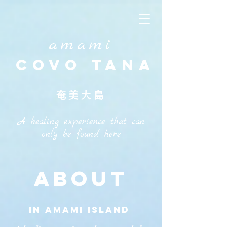
amami
covo tana
奄美大島
A healing experience that can
only be found here
ABOUT
in amami island