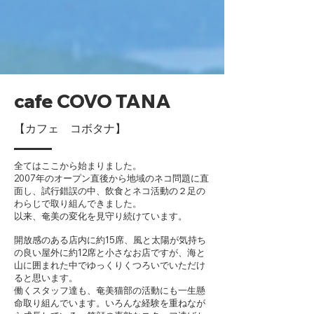
な、特に女性1人でもゆっくり寛げる場所が
できたらな、との思いからオープンしまし
た。

　本格エスプレッソマシーンで淹れるカプチ
ーノをはじめとするアレンジコーヒー、地場
産のフルーツや食材を厳選して創作するスム
ージーやスイーツ、フードメニューなど
cafe COVO TANA
『Good for Body & Heart! 心身に良いもの
を！』を心情に提供しております。

【カフェ コボタナ】
　そしてオープンと同時に、店舗周辺の野良
猫の多さからネコ問題にも直面することにな
りました。同じ頃、山林での猫による希少な
全てはここから始まりました。
2007年のオープン直後から地域のネコ問題に直
野生動物の捕食が問題視され始めていまし
面し、試行錯誤の中、飲食とネコ活動の２足の
た。当店も、交通事故や病気・カラスの被害
わらじで取り組んできました。
に遭い命を落としてしまう猫、捕食者として
以来、奄美の変化を見守り続けています。
生態系のバランスを崩すことになってしまっ
た猫、そんな屋外の猫たちの悲惨な現実を目
開放感のある店内に約15席、風と太陽が気持ち
の当たりにし、『奄美猫部』としての活動を
の良い屋外に約12席と小さなお店ですが、海と
スタートすることになりました。

山に囲まれた中でゆっくりくつろいでいただけ
　猫の啓発イベント開催、野良猫のTNRや保
ると思います。
護譲渡活動など、行政はじめ鹿児島大学、
働くスタッフ達も、奄美猫部の活動にも一生懸
WWFジャパンなど研究機関や多くの専門
命取り組んでいます。い
ろんな経験を重ねなが
家・研究者と協力してネコ問題解決への取り