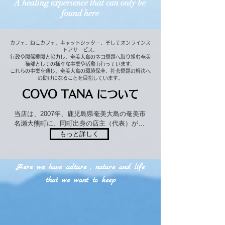
A healing experience that can only be
found here
カフェ、ねこカフェ、キャットシッター、そしてオンラインス
トアサービス、
行政や関係機関と協力し、奄美大島のネコ問題へ取り組む奄美
猫部としての様々な事業や活動も行っています。
これらの事業を通じ、奄美大島の環境保全、社会問題の解決へ
の助けになることを目指しています。
COVO TANA について
当店は、2007年、鹿児島県奄美大島の奄美市
名瀬大熊町に、同町出身の店主（代表）がオ
ープンしました。大熊（だいくま）町は、目
もっと詳しく
の前にはカツオやマグロ漁で栄える港が広が
り、背中には緑豊かな森が生い茂り、優しく
見守ってくれています。そしてその港に沈む
Here we have culture , nature and life
夕日もまた、時に厳しく時に優しく煌々と照
that we want to keep
らし続けてくれています。

　店舗名の『COVO TANA』は、イタリア語
で「隠れ家」「お気に入りの場所」という意
味。オープン当時、カフェと呼べるような店
はほとんどなく、奄美にもちょっとお洒落